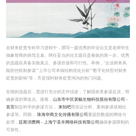
在财务贬责专科学习进程中，撰写一篇优秀的毕业论文是老师学生
抽象智商的病笃圭臬。聘任妥当的论文题目是奏效的第一步。优秀
的选题应具备实验真义、参谋价值和可行性。举例，“企业财务风
险防控机制参谋”“上市公司本钱结构优化分析”“数字化转型对财务
贬责的影响”等，齐是现时财务贬责鸿沟的热门问题。
在细则选题后，需进行充分的文件综述，了解国表里参谋近况，明
确参谋的窜改点。接着，
山东市中区裳毓生物科技股份有限公司 -
首页
制定科学的参谋方法，
来拍吧
照实证分析、案例参谋或相比
参谋等。同期，
珠海华商文化传播有限公司
要提防数据的网络与
处理，
廷斯消费网 - 上海宁圣丰网络科技有限公司
确保参谋限制的
可靠性。